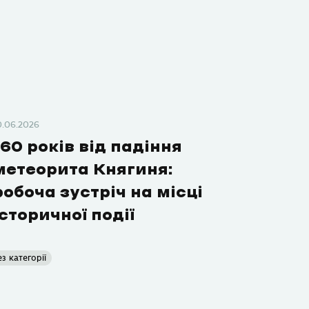
0.06.2026
160 років від падіння
метеорита Княгиня:
робоча зустріч на місці
історичної події
ез категорії