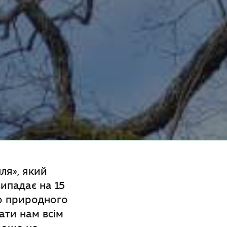
ля», який
випадає на 15
го природного
ати нам всім