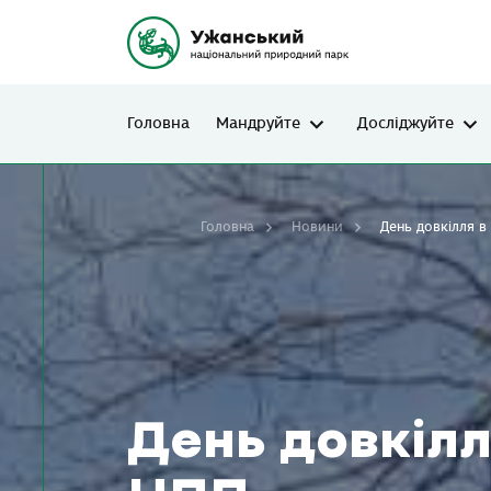
Головна
Мандруйте
Досліджуйте
Головна
Новини
День довкілля 
День довкіл