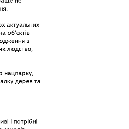
раще не
ня.
ох актуальних
а об'єктів
водження з
як людство,
о нацпарку,
садку дерев та
ві і потрібні