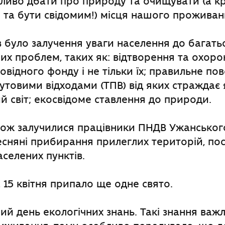
жливо дбати про природу та очищувати (а к
та бути свідомим!) місця нашого проживан
 було залучення уваги населення до багать
них проблем, таких як: відтворення та охорон
відного фонду і не тільки їх; правильне по
товими відходами (ТПВ) від яких страждає 
ий світ; екосвідоме ставлення до природи.
кож залучилися працівники ПНДВ Ужанськог
есняні прибирання прилеглих територій, по
аселених пунктів.
 15 квітня припало ще одне свято.
й день екологічних знань. Такі знання важли