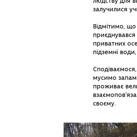
людству для в
залучилися учн
Відмітимо, щ
приєднувався 
приватних ос
підземні води
Сподіваємося,
мусимо запам'
проживає вели
взаємопов'яза
своєму.