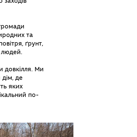
 заходів
 громади
иродних та
вітря, ґрунт,
 людей.
и довкілля. Ми
дім, де
сть яких
ікальний по-