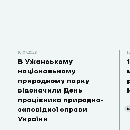
10.07.2026
1
В Ужанському
національному
природному парку
відзначили День
працівника природно-
Б
заповідної справи
України