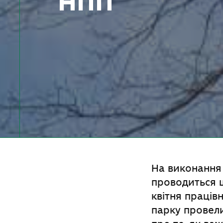
НПП
На виконання 
проводиться щ
квітня праців
парку провели