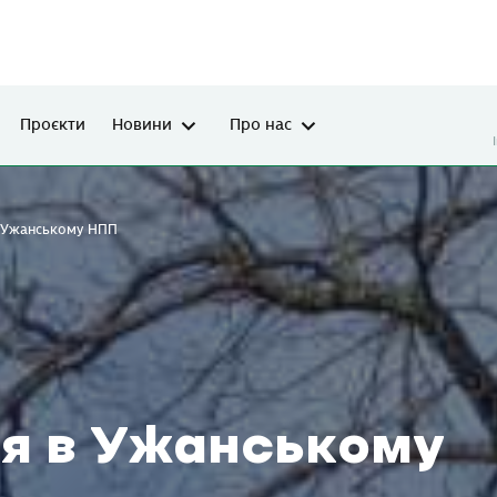
Проєкти
Новини
Про нас
в Ужанському НПП
ля в Ужанському