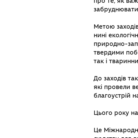
про те, як ва
забруднювати 
Метою заходів
нині екологіч
природно-запо
твердими побу
так і тваринн
До заходів та
які провели в
благоустрій н
Цього року на
Це Міжнародни