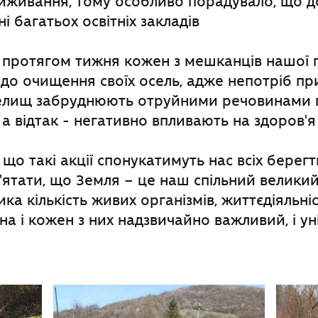
иживання, тому особливо порадувало, що до
і багатьох освітніх закладів
о протягом тижня кожен з мешканців нашої
до очищення своїх осель, адже непотріб пр
елищ забруднюють отруйними речовинами по
, а відтак - негативно впливають на здоров'я
 що такі акції спонукатимуть нас всіх берегт
ятати, що Земля – це наш спільний великий 
ка кількість живих організмів, життєдіяльні
на і кожен з них надзвичайно важливий, і ун