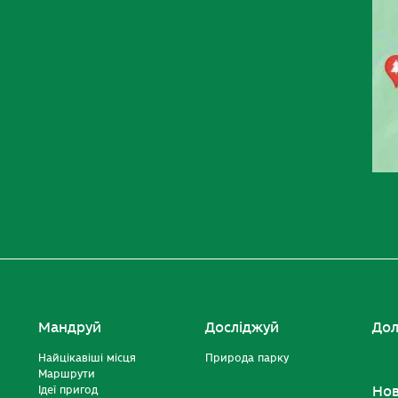
Мандруй
Досліджуй
Дол
Найцікавіші місця
Природа парку
Маршрути
Ідеї пригод
Но