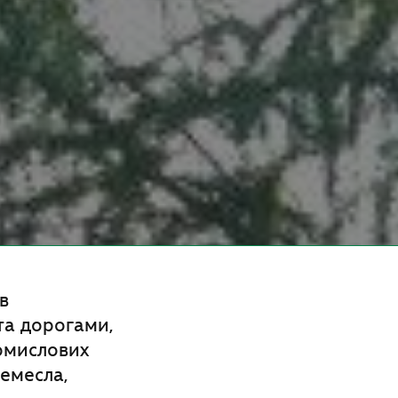
в
та дорогами,
ромислових
ремесла,