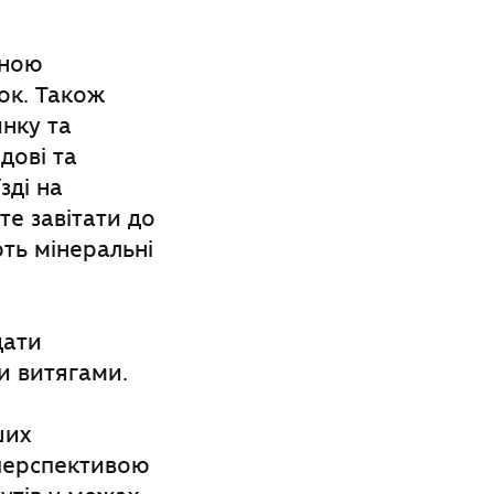
ьною
ок. Також
нку та
дові та
зді на
те завітати до
ть мінеральні
дати
ми витягами.
ших
перспективою