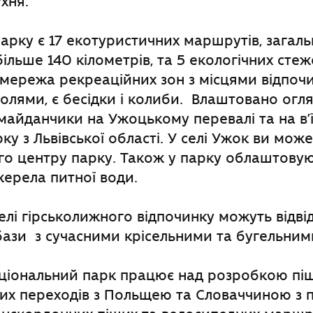
ухня.
парку є 17 екотуристичних маршрутів, загал
ільше 140 кілометрів, та 5 екологічних стеж
мережа рекреаційних зон з місцями відпочи
лями, є бесідки і колиби. Влаштовано огля
майданчики на Ужоцькому перевалі та на в’ї
ку з Львівської області. У селі Ужок ви може
о центру парку. Також у парку облаштовую
ерела питної води.
лі гірськолижного відпочинку можуть відві
бази з сучасними крісельними та бугельни
ціональний парк працює над розробкою пі
их переходів з Польщею та Словаччиною з 