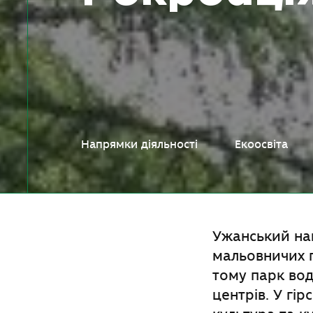
Напрямки діяльності
Екоосвіта
Ужанський на
мальовничих г
тому парк вод
центрів. У гі