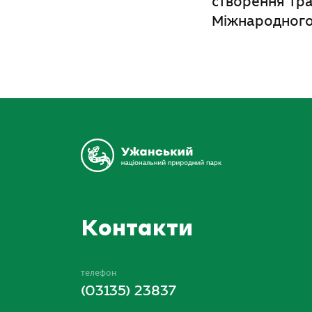
створення тр
Міжнародного 
Контакти
телефон
(03135) 23837