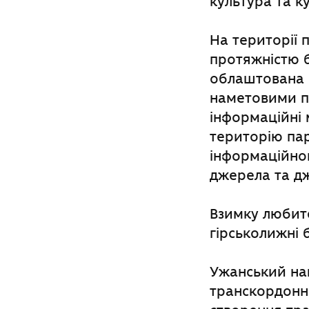
культура та к
На території 
протяжністю б
облаштована 
наметовими по
інформаційні 
територію пар
інформаційног
джерела та дж
Взимку любите
гірськолижні 
Ужанський на
транскордонн