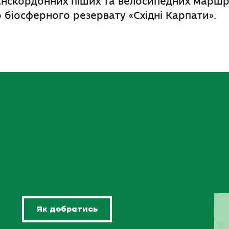
анскордонних піших та велосипедних маршр
біосферного резервату «Східні Карпати».
Як добратись