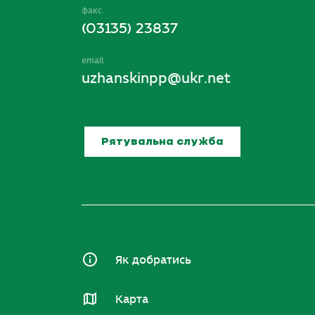
факс
(03135) 23837
email
uzhanskinpp@ukr.net
Рятувальна служба
Як добратись
Карта