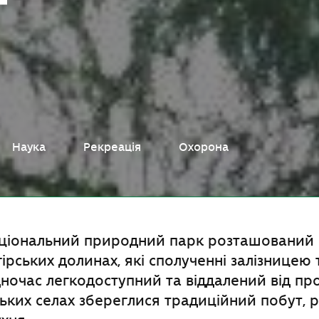
Наука
Рекреація
Охорона
ціональний природний парк розташований 
ірських долинах, які сполученні залізницею 
ночас легкодоступний та віддалений від п
рських селах збереглися традиційний побут, 