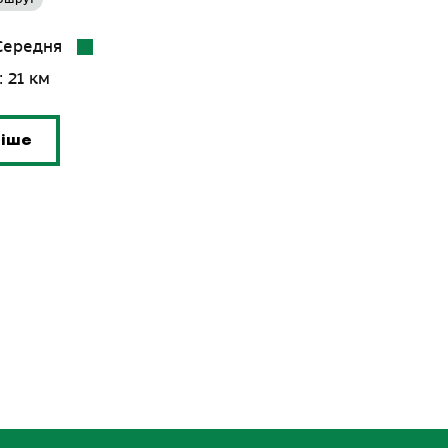
 Середня
 21 км
ніше