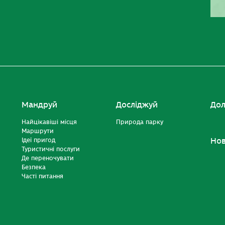
Мандруй
Досліджуй
Дол
Найцікавіші місця
Природа парку
Маршрути
Ідеї пригод
Но
Туристичні послуги
Де переночувати
Безпека
Часті питання