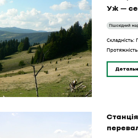
Уж – с
Пішохідний ма
Складність:
Протяжність
Деталь
Станці
перева