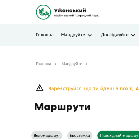
Головна
Мандруйте
Досліджуйте
Головна
Мандруйте
Маршрути
Зареєструйся, що ти йдеш в похід. А
Маршрути
Веломаршрут
Екостежка
Пішохідний маршру