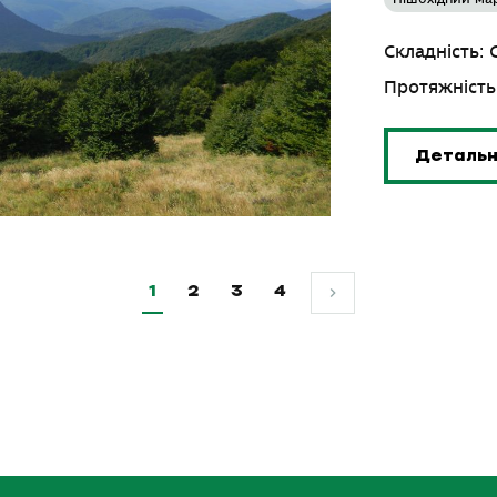
Складність:
Протяжність:
Деталь
1
2
3
4