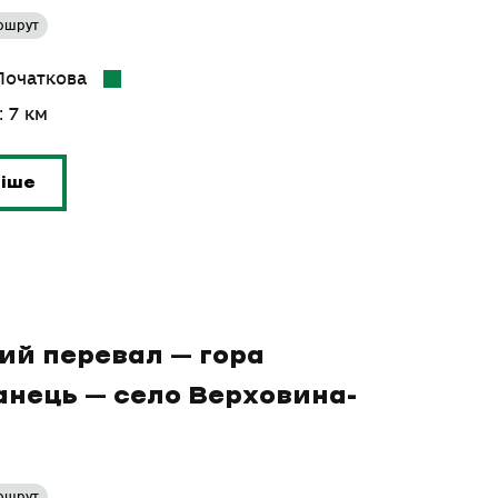
ршрут
 Початкова
: 7 км
ніше
ий перевал – гора
нець – село Верховина-
ршрут