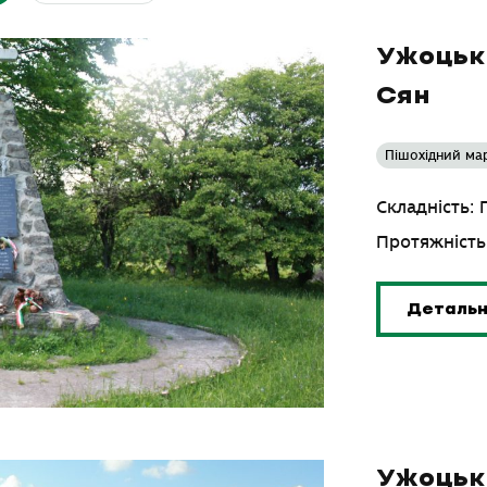
Ужоцьки
Сян
Пішохідний ма
Складність:
Протяжність
Деталь
Ужоцьки