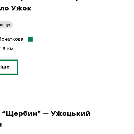
ело Ужок
ршрут
 Початкова
: 9 км
ніше
я “Щербин” – Ужоцький
л