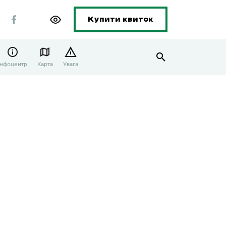
Купити квиток
Інфоцентр
Карта
Увага