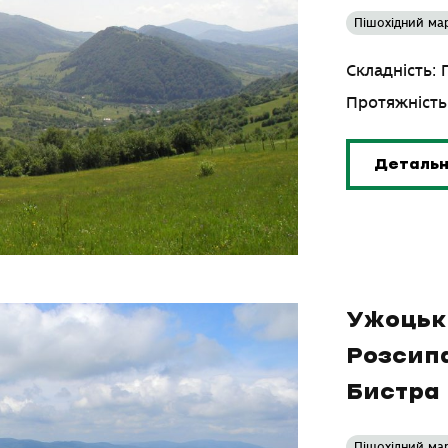
Пішохідний ма
Складність:
Протяжність
Деталь
Ужоцьк
Розсипа
Бистра
Пішохідний ма