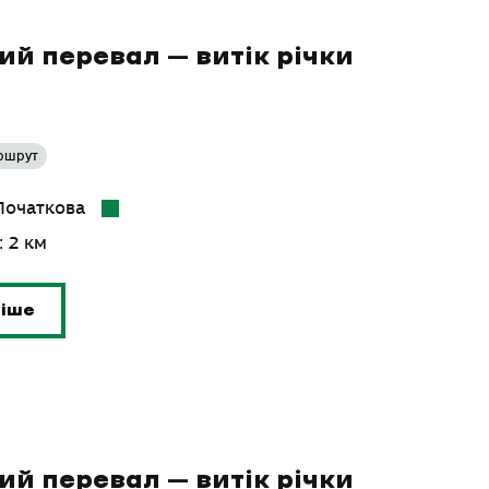
й перевал – витік річки
ршрут
 Початкова
: 2 км
ніше
й перевал – витік річки