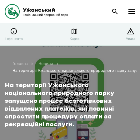
Інфоцентр
Карта
Увага
Головна
Новини
На території Ужанського національного природного парку запущен
На території Ужанського
національного природного парку
запущено процес безготівкових
віддалених платежів, які повинні
спростити процедуру оплати за
рекреаційні послуги.