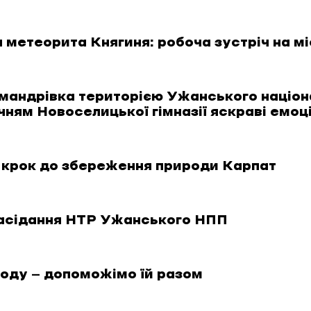
я метеорита Княгиня: робоча зустріч на міс
мандрівка територією Ужанського націон
ням Новоселицької гімназії яскраві емоції
 крок до збереження природи Карпат
засідання НТР Ужанського НПП
оду — допоможімо їй разом