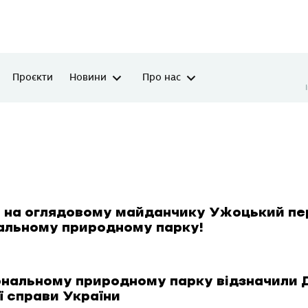
Проєкти
Новини
Про нас
 на оглядовому майданчику Ужоцький пе
альному природному парку!
нальному природному парку відзначили 
ї справи України