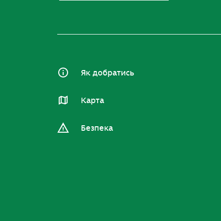
Як добратись
Карта
Безпека