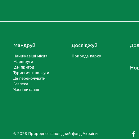
Мандруй
Досліджуй
Дол
Найцікавіші місця
Природа парку
Маршрути
Ідеї пригод
Но
Туристичні послуги
Де переночувати
Безпека
Часті питання
© 2026 Природно-заповідний фонд України