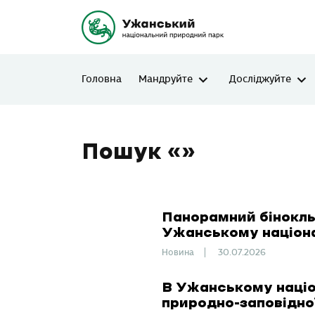
Головна
Мандруйте
Досліджуйте
Пошук «»
Панорамний бінокль
Ужанському націон
Новина
30.07.2026
В Ужанському націо
природно-заповідно