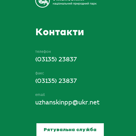
Контакти
телефон
(03135) 23837
факс
(03135) 23837
email
uzhanskinpp@ukr.net
Рятувальна служба