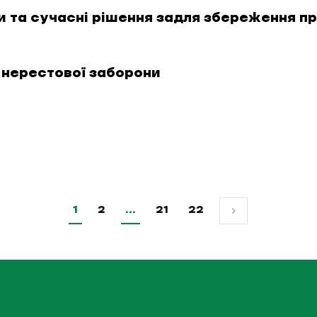
и та сучасні рішення задля збереження п
нерестової заборони
1
2
…
21
22