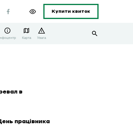
Купити квиток
Інфоцентр
Карта
Увага
ревал в
День працівника