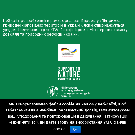
Цей сайт розроблений в рамках реалізації проекту «Підтримка
природно-заповідних територій в Україні», який співфінансується
урядом Німеччини через KfW. Бенефіціаром є Міністерство захисту
довкілля та природних ресурсів України.
Ми використовуємо файли cookie на нашому веб-сайті, щоб
Дизайн
забезпечити вам найбільш релевантний досвід, запам’ятовуючи
Розробка
siteGist
ваші уподобання та повторювавши відвідування. Натиснувши
«Прийняти всі», ви даєте згоду на використання УСІХ файлів
cookie.
Ok