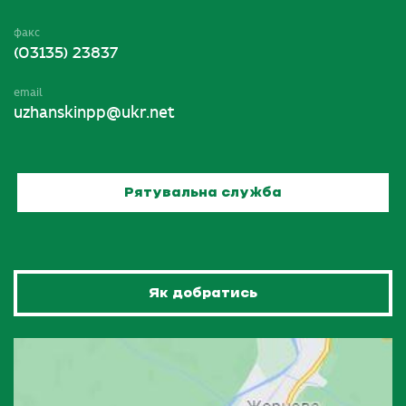
факс
(03135) 23837
email
uzhanskinpp@ukr.net
Рятувальна служба
Як добратись