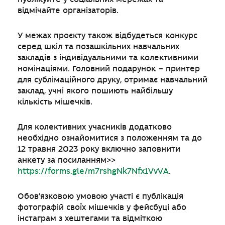
відмічайте організаторів.
У межах проєкту також відбудеться конкурс
серед шкіл та позашкільних навчальних
закладів з індивідуальними та колективними
номінаціями. Головний подарунок – принтер
для сублімаційного друку, отримає навчальний
заклад, учні якого пошиють найбільшу
кількість мішечків.
Для колективних учасників додатково
необхідно ознайомитися з положенням та до
12 травня 2023 року включно заповнити
анкету за посиланням>>
https://forms.gle/m7rshgNk7Nfx1VvVA
.
Обов’язковою умовою участі є публікація
фотографій своїх мішечків у фейсбуці або
інстаграм з хештегами та відміткою