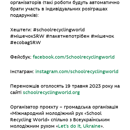
організаторів (такі роботи будуть автоматично
брати участь в індивідуальних розіграшах
подарунків):
Хештеги: #schoolrecyclingworld
#мішечокSRW #пакетнепотрібен #мішечок
#ecobagSRW
Фейсбук:
facebook.com/Schoolrecyclingworld
Інстаграм:
instagram.com/schoolrecyclingworld
Переможців оголосять 19 травня 2023 року на
сайті
schoolrecyclingworld.org
Організатор проєкту – громадська організація
«Міжнародний молодіжний рух «School
Recycling World» спільно з Всеукраїнським
молодіжним рухом «
Let's do it, Ukraine
».