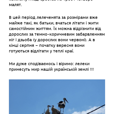
малят.
В цей період лелеченята за розмірами вже
майже такі, як батьки, вчаться літати і жити
самостійним життям. Їх можна відрізнити від
дорослих за темно-коричневим забарвленням
ніг і дзьоба (у дорослих вони червоні). А в
кінці серпня – початку вересня вони
готуються відлітати у теплі краї.
Ми дуже сподіваємось і віримо: лелеки
принесуть мир нашій українській землі !!!