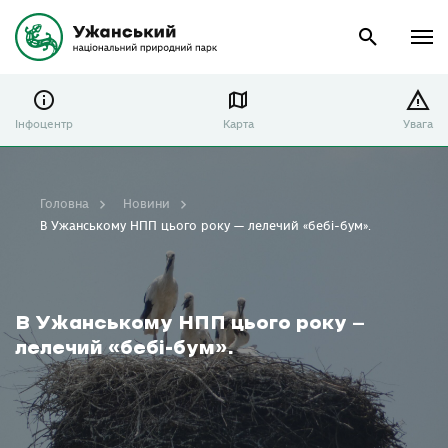
Інфоцентр
Карта
Увага
Головна
Новини
В Ужанському НПП цього року — лелечий «бебі-бум».
В Ужанському НПП цього року —
лелечий «бебі-бум».