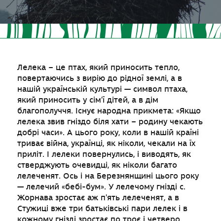
Лелека – це птах, який приносить тепло,
повертаючись з вирію до рідної землі, а в
нашій українській культурі — символ птаха,
який приносить у сім'ї дітей, а в дім
благополуччя. Існує народна прикмета: «Якщо
лелека звив гніздо біля хати – родину чекають
добрі часи». А цього року, коли в нашій країні
триває війна, українці, як ніколи, чекали на їх
приліт. І лелеки повернулись, і виводять, як
стверджують очевидці, як ніколи багато
лелеченят. Ось і на Березнянщині цього року
— лелечий «бебі-бум». У лелечому гнізді с.
Жорнава зростає аж п'ять лелеченят, а в
Стужиці вже три батьківські пари лелек і в
кожному гнізді зростає по троє і четверо