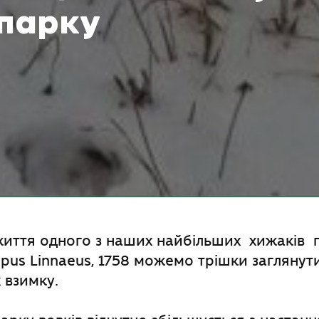
парку
життя одного з наших найбільших хижаків п
lupus Linnaeus, 1758 можемо трішки заглянут
 взимку.