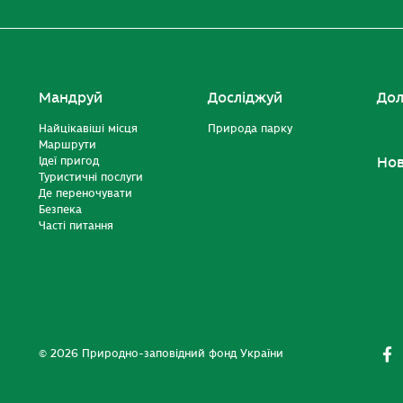
Мандруй
Досліджуй
Дол
Найцікавіші місця
Природа парку
Маршрути
Ідеї пригод
Но
Туристичні послуги
Де переночувати
Безпека
Часті питання
© 2026 Природно-заповідний фонд України