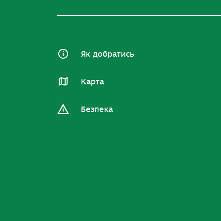
Як добратись
Карта
Безпека