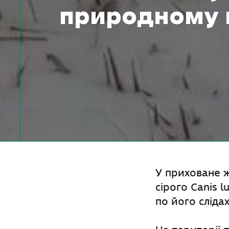
природному 
У приховане 
сірого Canis 
по його слідах