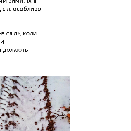
ям зими. Їхні
д сіл, особливо
 слід», коли
ди
и долають