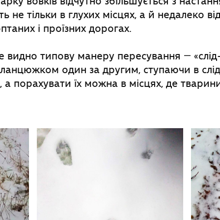
арку вовків відчутно збільшується з настанн
ь не тільки в глухих місцях, а й недалеко ві
птаних і проїзних дорогах.
 видно типову манеру пересування ― «слід-в
ланцюжком один за другим, ступаючи в слі
 а порахувати їх можна в місцях, де тварин