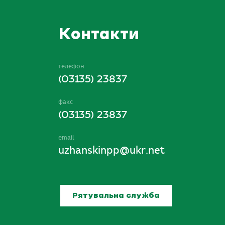
Контакти
телефон
(03135) 23837
факс
(03135) 23837
email
uzhanskinpp@ukr.net
Рятувальна служба