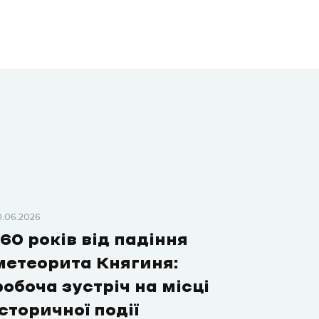
0.06.2026
160 років від падіння
метеорита Княгиня:
робоча зустріч на місці
історичної події