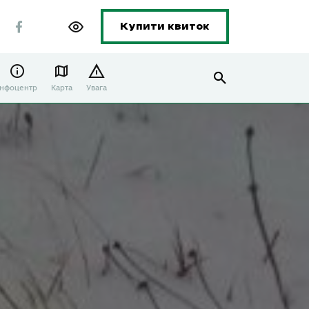
Купити квиток
Інфоцентр
Карта
Увага