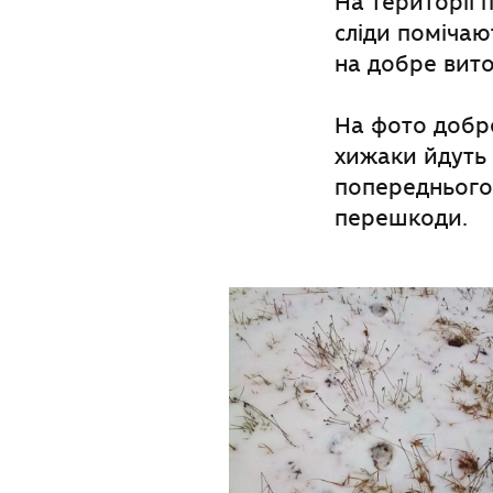
На території п
сліди помічают
на добре вито
На фото добре
хижаки йдуть 
попереднього,
перешкоди.