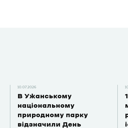
10.07.2026
1
В Ужанському
національному
природному парку
відзначили День