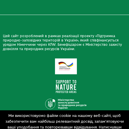
Цей сайт розроблений в рамках реалізації проекту «Підтримка
природно-заповідних територій в Україні», який співфінансується
урядом Німеччини через KfW. Бенефіціаром є Міністерство захисту
довкілля та природних ресурсів України.
Ми використовуємо файли cookie на нашому веб-сайті, щоб
Дизайн
забезпечити вам найбільш релевантний досвід, запам’ятовуючи
Розробка
siteGist
ваші уподобання та повторювавши відвідування. Натиснувши