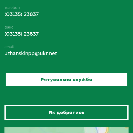
телефон
(03135) 23837
факс
(03135) 23837
email
uzhanskinpp@ukr.net
Рятувальна служба
Як добратись