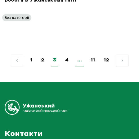
роботу в Ужанському НПП
Без категорії
1
2
3
4
…
11
12
Контакти