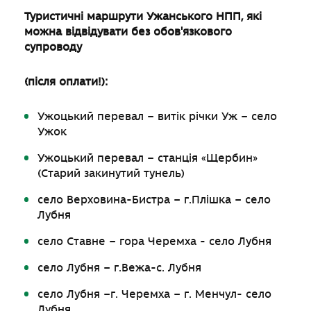
Туристичні маршрути Ужанського НПП, які
можна відвідувати без обов'язкового
супроводу
(після оплати!):
Ужоцький перевал – витік річки Уж – село
Ужок
Ужоцький перевал – станція «Щербин»
(Старий закинутий тунель)
село Верховина-Бистра – г.Плішка – село
Лубня
село Ставне – гора Черемха - село Лубня
село Лубня – г.Вежа-с. Лубня
село Лубня –г. Черемха – г. Менчул- село
Лубня