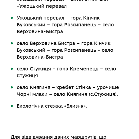
-Ужоцький перевал
Ужоцький перевал – гора Кінчик
Буковський – гора Розсипанець – село
Верховина-Бистра
село Верховина Бистра – гора Кінчик
Буковський – гора Розсипанець - село
Верховина-Бистра
село Стужиця – гора Кременець – село
Стужиця
село Княгиня – хребет Стінка – урочище
Чорні млаки – село Княгиня (с.Стужиця).
Екологічна стежка «Близня».
Для відвідування даних маршрутів, що