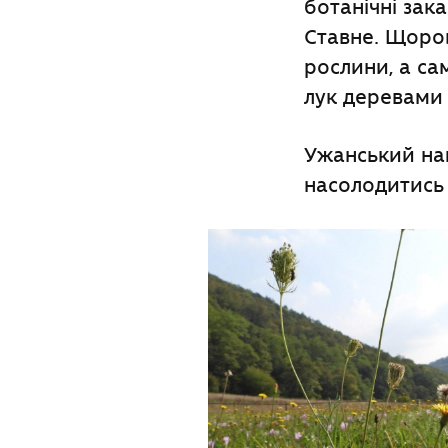
ботанічні зака
Ставне. Щоро
рослини, а са
лук деревами
Ужанський на
насолодитись 