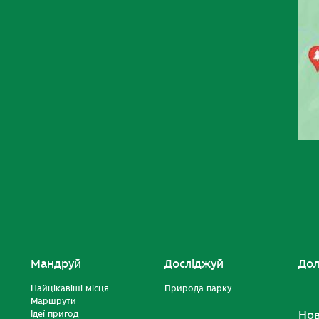
Мандруй
Досліджуй
Дол
Найцікавіші місця
Природа парку
Маршрути
Ідеї пригод
Но