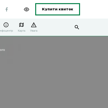
Купити квиток
Інфоцентр
Карта
Увага
ього