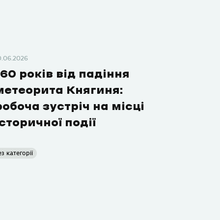
0.06.2026
160 років від падіння
метеорита Княгиня:
робоча зустріч на місці
історичної події
ез категорії