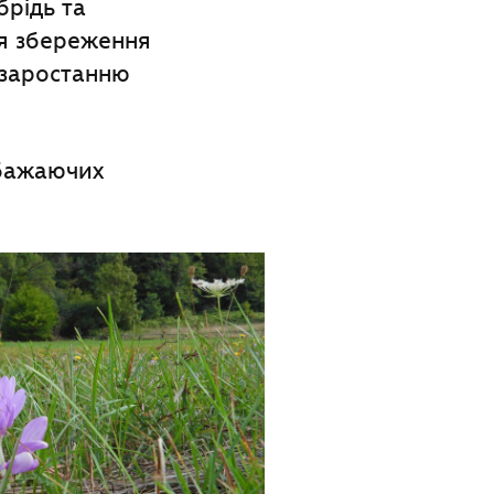
брідь та
я збереження
є заростанню
 бажаючих