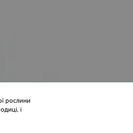
ої рослини
диці, і