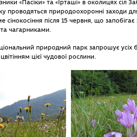
зники «Пасіки» та «Ірташі» в околицях сіл За
ку проводяться природоохоронні заходи дл
ме сінокосіння після 15 червня, що запобіга
 та чагарниками.
ціональний природний парк запрошує усіх
цвітінням цієї чудової рослини.