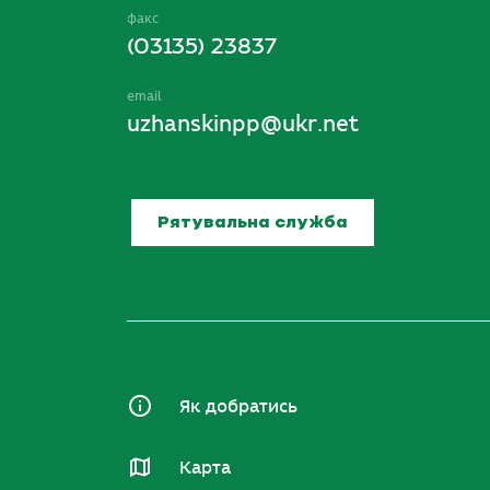
факс
(03135) 23837
email
uzhanskinpp@ukr.net
Рятувальна служба
Як добратись
Карта