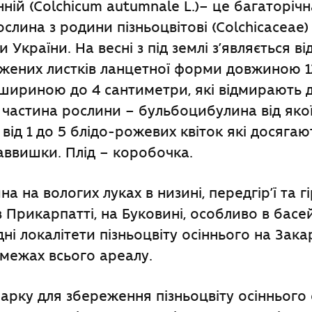
інній (Colchicum autumnale L.)– це багаторіч
ослина з родини пізньоцвітові (Colchicaceae)
 України. На весні з під землі з’являється ві
вжених листків ланцетної форми довжиною 
 шириною до 4 сантиметри, які відмирають 
а частина рослини – бульбоцибулина від яко
від 1 до 5 блідо-рожевих квіток які досягаю
аввишки. Плід – коробочка.
а на вологих луках в низині, передгір’ї та гі
в Прикарпатті, на Буковині, особливо в басей
ні локалітети пізньоцвіту осіннього на Зака
 межах всього ареалу.
парку для збереження пізньоцвіту осіннього 