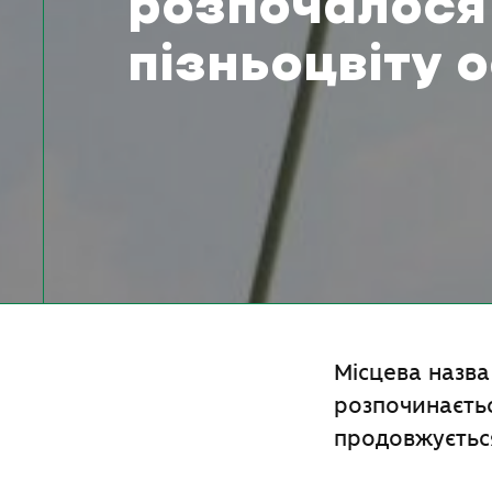
розпочалося 
пізньоцвіту 
Місцева назва
розпочинаєтьс
продовжується