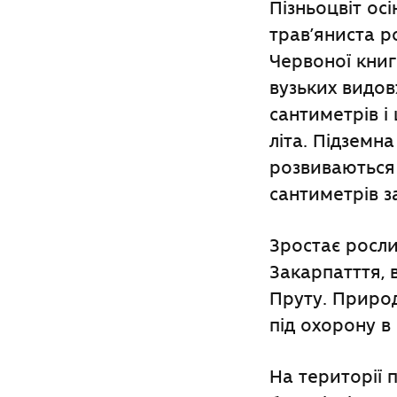
Пізньоцвіт ос
трав’яниста р
Червоної книги
вузьких видо
сантиметрів і
літа. Підземн
розвиваються 
сантиметрів з
Зростає рослин
Закарпатття, 
Пруту. Природ
під охорону в
На території 