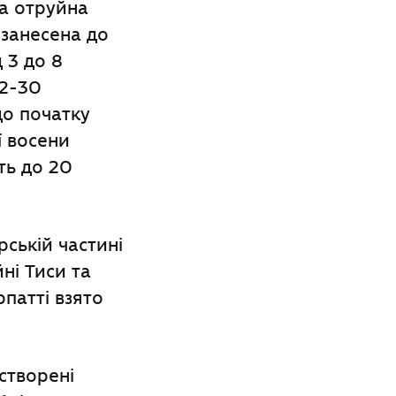
на отруйна
 занесена до
д 3 до 8
12-30
до початку
ї восени
ть до 20
рській частині
ні Тиси та
рпатті взято
створені