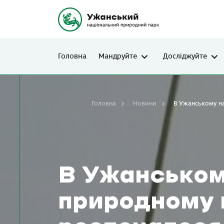
Головна
Мандруйте
Досліджуйте
Головна
Новини
В Ужанському на
В Ужанськом
природному 