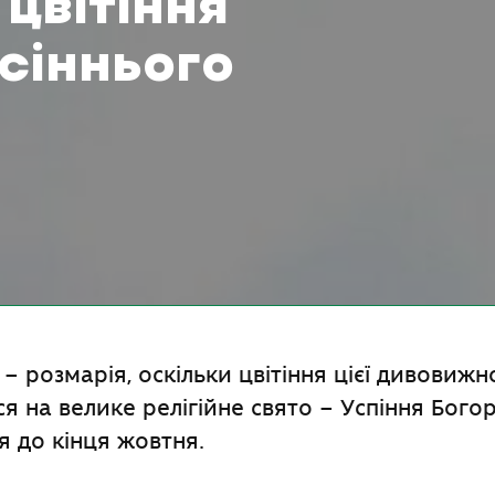
цвітіння
осіннього
 – розмарія, оскільки цвітіння цієї дивовижн
я на велике релігійне свято – Успіння Богоро
 до кінця жовтня.